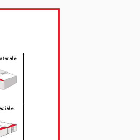
aterale
eciale