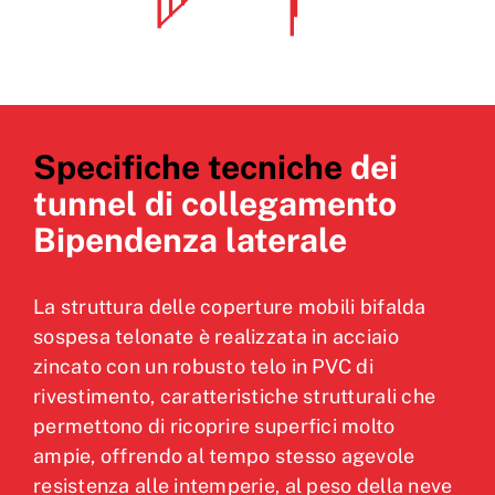
Specifiche tecniche
dei
tunnel di collegamento
Bipendenza laterale
La struttura delle coperture mobili bifalda
sospesa telonate è realizzata in acciaio
zincato con un robusto telo in PVC di
rivestimento, caratteristiche strutturali che
permettono di ricoprire superfici molto
ampie, offrendo al tempo stesso agevole
resistenza alle intemperie, al peso della neve