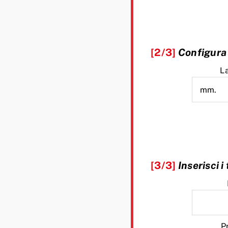
[2/3]
Configura 
L
[3/3]
Inserisci i
P