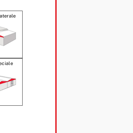
aterale
eciale