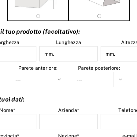
il tuo prodotto (facoltativo):
arghezza
Lunghezza
Altezz
Parete anteriore:
Parete posteriore:


 tuoi dati
:
Nome*
Azienda*
Telefon
rovincia*
Nazione*
e-mai