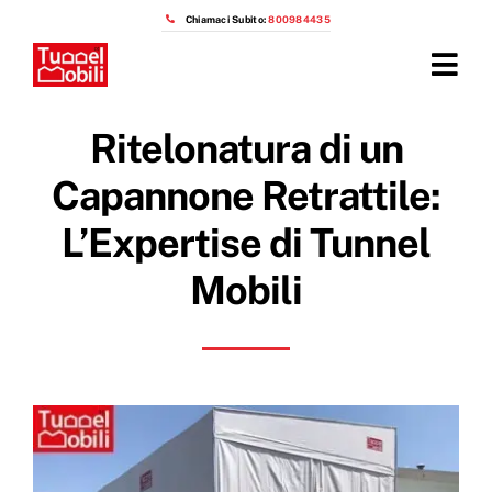
Salta
Chiamaci Subito:
800984435
al
contenuto
Tog
Navi
Home
Ritelonatura di un
Prodotti
Capannone Retrattile:
L’Expertise di Tunnel
Azienda
Mobili
Installazioni
Prezzi capannoni mobili
OTTIENI IL PREVENTIVO