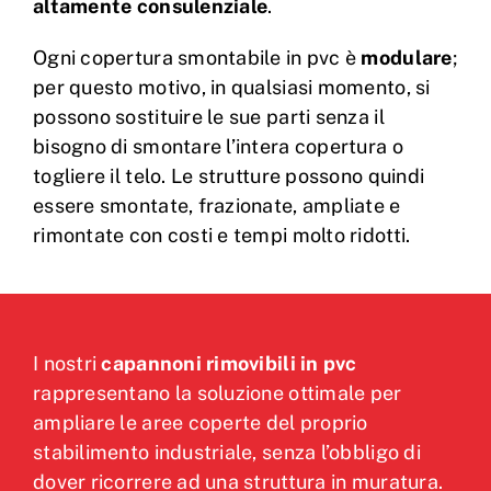
altamente consulenziale
.
Ogni copertura smontabile in pvc è
modulare
;
per questo motivo, in qualsiasi momento, si
possono sostituire le sue parti senza il
bisogno di smontare l’intera copertura o
togliere il telo. Le strutture possono quindi
essere smontate, frazionate, ampliate e
rimontate con costi e tempi molto ridotti.
I nostri
capannoni rimovibili in pvc
rappresentano la soluzione ottimale per
ampliare le aree coperte del proprio
stabilimento industriale, senza l’obbligo di
dover ricorrere ad una struttura in muratura.