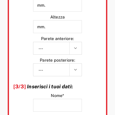
Altezza
Parete anteriore:

Parete posteriore:

[3/3]
Inserisci i tuoi dati
:
Nome*