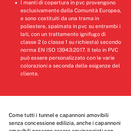
I manti di copertura in pvc provengono
esclusivamente dalla Comunità Europea,
e sono costituiti da una trama in
poliestere, spalmata in pvc su entrambi i
lati, con un trattamento ignifugo di
classe 2 (o classe 1 su richiesta) secondo
norma EN ISO 13943:2017. Il telo in PVC
può essere personalizzato con le varie
colorazioni a seconda delle esigenze del
cliente.
Come tutti i tunnel e capannoni amovibili
senza concessione edilizia, anche i capannoni
amovibili possono essere equipaggiati con