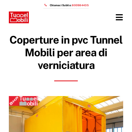
Salta
Chiamaci Subito:
800984435
al
contenuto
Tog
Navi
Home
Coperture in pvc Tunnel
Prodotti
Mobili per area di
verniciatura
Azienda
Installazioni
Prezzi capannoni mobili
OTTIENI IL PREVENTIVO