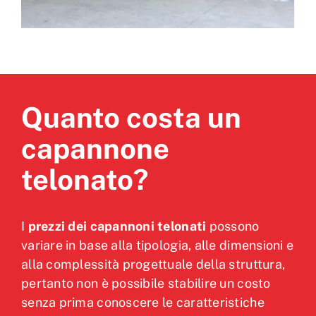
Quanto costa un
capannone
telonato?
I
prezzi dei capannoni telonati
possono
variare in base alla tipologia, alle dimensioni e
alla complessità progettuale della struttura,
pertanto non è possibile stabilire un costo
senza prima conoscere le caratteristiche