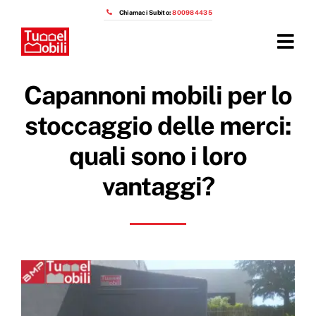
Salta
Chiamaci Subito:
800984435
al
contenuto
Tog
Navi
Home
Capannoni mobili per lo
Prodotti
stoccaggio delle merci:
quali sono i loro
Azienda
vantaggi?
Installazioni
Prezzi capannoni mobili
OTTIENI IL PREVENTIVO