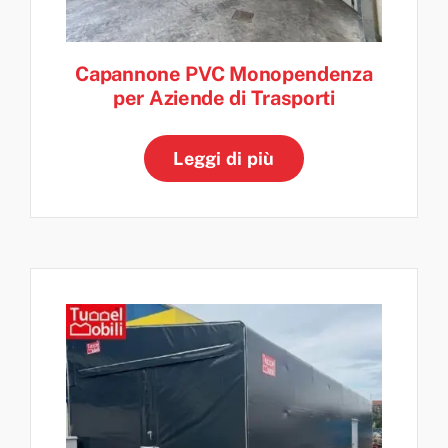
Capannone PVC Monopendenza
per Aziende di Trasporti
Leggi di più