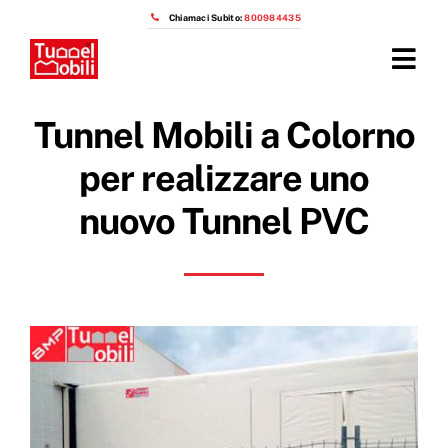
Salta
Chiamaci Subito:
800984435
al
contenuto
Tog
Navi
Home
Tunnel Mobili a Colorno
Prodotti
per realizzare uno
nuovo Tunnel PVC
Azienda
Installazioni
Prezzi capannoni mobili
OTTIENI IL PREVENTIVO