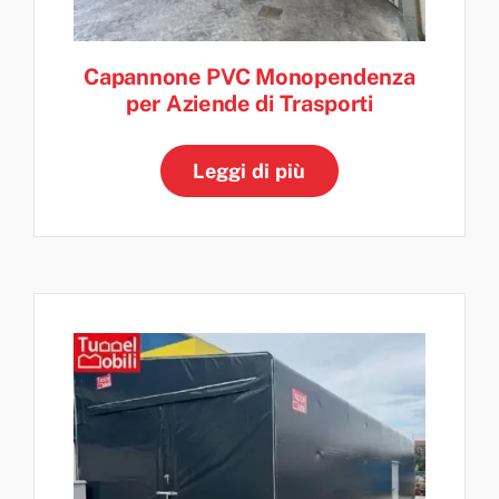
Capannone PVC Monopendenza
per Aziende di Trasporti
Leggi di più