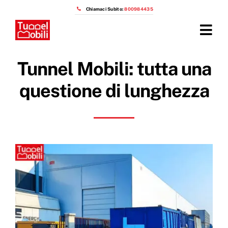
Salta
Chiamaci Subito:
800984435
al
contenuto
Tog
Navi
Home
Tunnel Mobili: tutta una
Prodotti
questione di lunghezza
Azienda
Installazioni
Prezzi capannoni mobili
OTTIENI IL PREVENTIVO