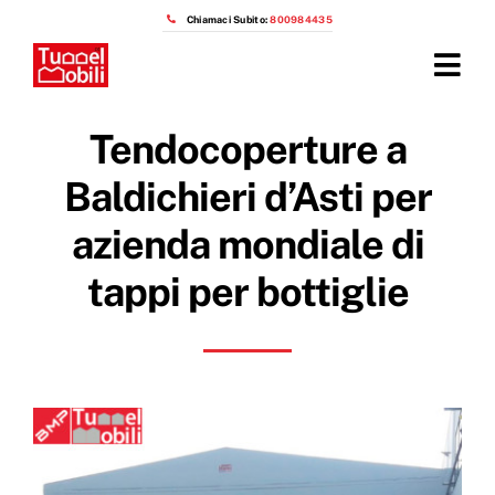
Salta
Chiamaci Subito:
800984435
al
contenuto
Tog
Navi
Home
Tendocoperture a
Prodotti
Baldichieri d’Asti per
azienda mondiale di
Azienda
tappi per bottiglie
Installazioni
Prezzi capannoni mobili
OTTIENI IL PREVENTIVO