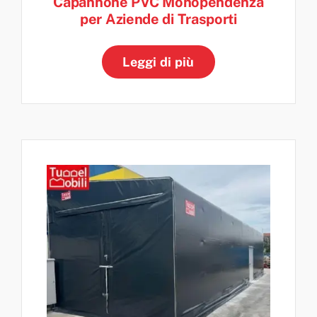
Capannone PVC Monopendenza
per Aziende di Trasporti
Leggi di più