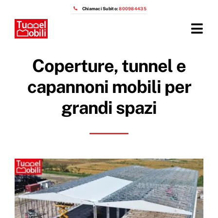
Salta
Chiamaci Subito:
800984435
al
contenuto
Tog
Navi
Home
Coperture, tunnel e
Prodotti
capannoni mobili per
grandi spazi
Azienda
Installazioni
Prezzi capannoni mobili
OTTIENI IL PREVENTIVO