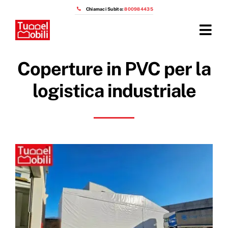
Salta
Chiamaci Subito:
800984435
al
contenuto
Tog
Navi
Home
Coperture in PVC per la
Prodotti
logistica industriale
Azienda
Installazioni
Prezzi capannoni mobili
OTTIENI IL PREVENTIVO