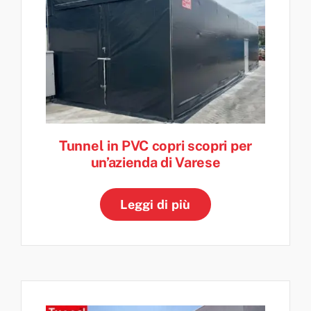
Tunnel in PVC copri scopri per
un’azienda di Varese
Leggi di più