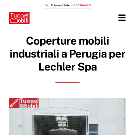
Salta
Chiamaci Subito:
800984435
al
contenuto
Tog
Navi
Home
Coperture mobili
Prodotti
industriali a Perugia per
Lechler Spa
Azienda
Installazioni
Prezzi capannoni mobili
OTTIENI IL PREVENTIVO