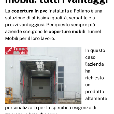
La
copertura in pvc
installata a Foligno è una
soluzione di altissima qualità, versatile e a
prezzi vantaggiosi. Per questo sempre più
aziende scelgono le
coperture mobili
Tunnel
Mobili per il loro lavoro.
In questo
caso
l’azienda
ha
richiesto
un
prodotto
altamente
personalizzato per la specifica esigenza di