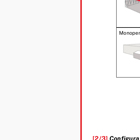
Monopen
[2/3]
Configura 