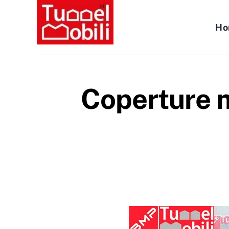
Salta
al
Ho
contenuto
Coperture mo