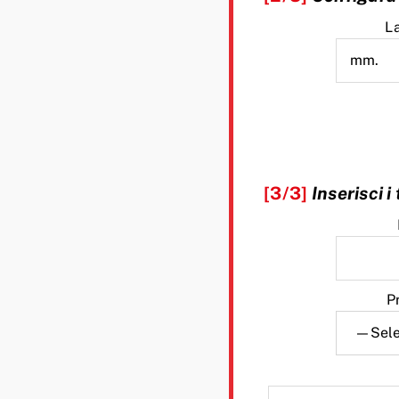
L
[3/3]
Inserisci i
P