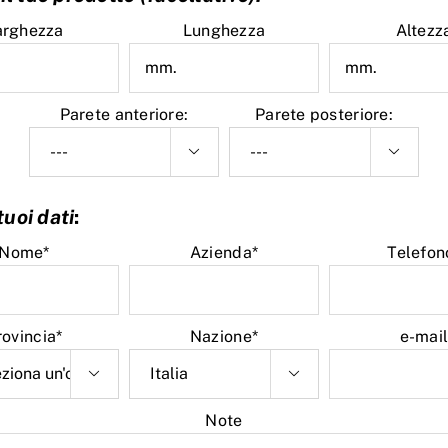
arghezza
Lunghezza
Altezz
Parete anteriore:
Parete posteriore:


 tuoi dati
:
Nome*
Azienda*
Telefon
rovincia*
Nazione*
e-mai


Note