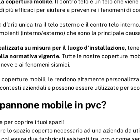
la copertura mobile
. Il contro telo è un telo che vie
 più efficaci per aiutare a prevenire i fenomeni di c
d’aria unica tra il telo esterno e il contro telo intern
mbienti (interno/esterno) che sono la principale caus
alizzata su misura per il luogo d’installazione
, ten
ella normativa vigente
. Tutte le nostre coperture mob
 neve e ai fenomeni sismici.
e coperture mobili, le rendono altamente personalizzabi
 contesti aziendali e possono essere utilizzate per scop
pannone mobile in pvc?
e per coprire i tuoi spazi!
re lo spazio coperto necessario ad una azienda da ut
r collegare due fabbricati esistenti tra loro o come s