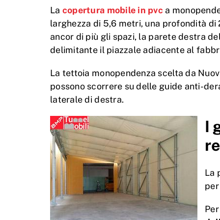
La
copertura mobile in pvc
a monopendenz
larghezza di 5,6 metri, una profondità di 
ancor di più gli spazi, la parete destra d
delimitante il piazzale adiacente al fabbr
La tettoia monopendenza scelta da Nuo
possono scorrere su delle guide anti-dera
laterale di destra.
I 
re
La 
per
Per