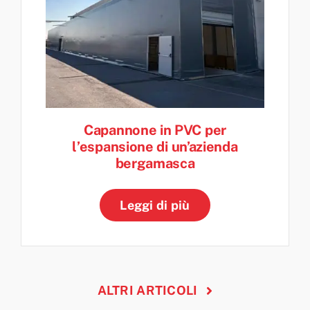
Capannone in PVC per
l’espansione di un’azienda
bergamasca
Leggi di più
ALTRI ARTICOLI