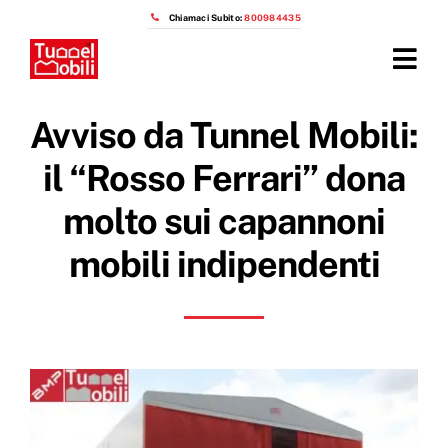
Salta
Chiamaci Subito:
800984435
al
contenuto
Tog
Navi
Home
Avviso da Tunnel Mobili:
Prodotti
il “Rosso Ferrari” dona
molto sui capannoni
Azienda
mobili indipendenti
Installazioni
Prezzi capannoni mobili
OTTIENI IL PREVENTIVO