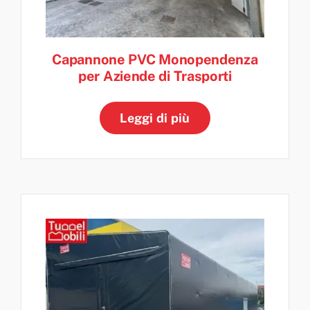
Capannone PVC Monopendenza
per Aziende di Trasporti
Leggi di più